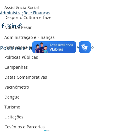
Assistência Social
Administração e Finanças
Desporto Cultura e Lazer
Nota de Pesar
Administração e Finanças
Posts recentes
Ver tudo
Institucional e Governo
Políticas Públicas
Campanhas
Datas Comemorativas
Vacinômetro
Dengue
Turismo
Licitações
Covênios e Parcerias