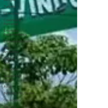
Turismo
Licitações
Covênios e
Parcerias
Emendas
Parlamentares
Empreededorismo
Meio
Ambiente
Defesa
Civil
enchente
Assistência
Social
Aviso
INFRAESTRUTURA
Cavalgada
Semana