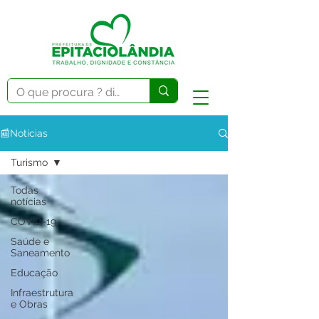
📰Notícias
Turismo
Todas
notícias
COVID-19
Saúde e
Saneamento
Educação
Infraestrutura
e Obras