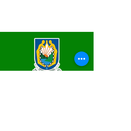
SERVIÇO DE ATENDIMENTO AO 
CIDADÃO (SIC) E OUVIDORIA
Prefeitura de Epitaciolândia - Estado 
do Acre
CNPJ 84.306.588/0001-04
💻Acesso online: 
SIC
 | 
Fale Conosco
 | 
Ouvidoria
 | 
Mapa do Site