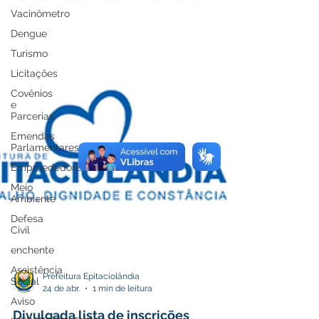
Vacinômetro
Dengue
Turismo
Licitações
Covênios
e
Parcerias
Emendas
Parlamentares
Empreededorismo
Meio
Ambiente
Defesa
Civil
enchente
Assistência
Social
Aviso
Prefeitura Epitaciolândia
24 de abr.
1 min de leitura