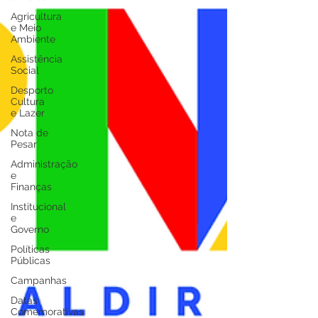
Agricultura
e Meio
Ambiente
Assistência
Social
Desporto
Cultura
e Lazer
Nota de
Pesar
Administração
e
Finanças
Institucional
e
Governo
Políticas
Públicas
Campanhas
Datas
Comemorativas