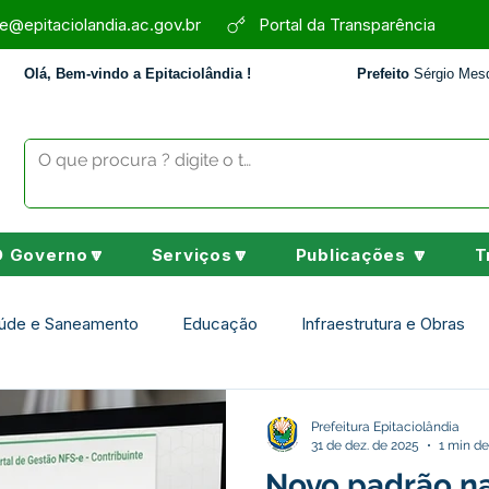
e@epitaciolandia.ac.gov.br
Portal da Transparência
Olá, Bem-vindo a Epitaciolândia !
Prefeito
Sérgio Mesq
O Governo🔽
Serviços🔽
Publicações 🔽
T
úde e Saneamento
Educação
Infraestrutura e Obras
Assistência Social
Desporto Cultura e Lazer
Nota de 
Prefeitura Epitaciolândia
31 de dez. de 2025
1 min de
Novo padrão na