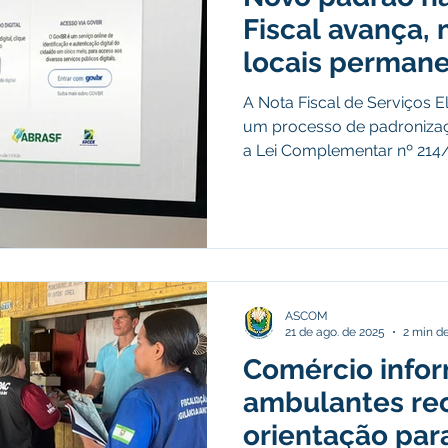
nstitucional e Governo
Políticas Públicas
Campanhas
Fiscal avança,
locais perman
nômetro
Dengue
Turismo
Licitações
Covênio
para usuários 
A Nota Fiscal de Serviços E
um processo de padroniz
a Lei Complementar nº 214/2
preededorismo
Meio Ambiente
Defesa Civil
enc
unificar a base de dados tri
divergências fiscais em todo
estende as diretrizes de m
categorias empresariais e p
INFRAESTRUTURA
Cavalgada
Semana Evangélica
além dos Microempreendedor
fundamental esclarecer que,
ASCOM
entidades do
21 de ago. de 2025
2 min de
Comércio infor
ambulantes r
orientação par