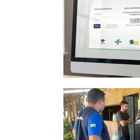
Administração e Finanças
I
Datas Comemorativas
Vaci
Emendas Parlamentares
Em
Assistência Social
Aviso
desporte