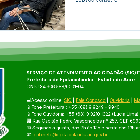
SERVIÇO DE ATENDIMENTO AO CIDADÃO (SIC) 
Prefeitura de Epitaciolândia - Estado do Acre
CNPJ 84.306.588/0001-04
💻Acesso online: 
SIC
 | 
Fale Conosco
 | 
Ouvidoria
 | 
Ma
📱Fone Prefeitura : +55 (68) 9 9249 - 9940
📱Fone Ouvidoria: +55 (68) 9 9210 1322 (Lúcia Lima)
🏢 Rua Capitão Pedro Vasconcelos nº 257, CEP 6993
📅 Segunda a quinta, das 7h às 13h e sexta das 13h à
📧 
gabinete@epitaciolandia.ac.gov.br