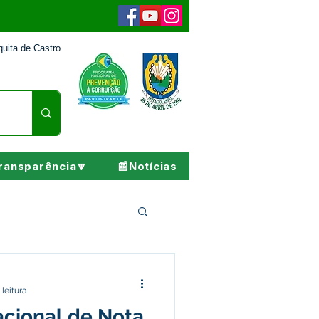
uita de Castro
ransparência🔽
📰Notícias
Pesar
 leitura
cional de Nota