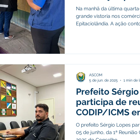
da legalidade
Na manhã da última quarta-f
Epitaciolândia
grande vistoria nos comérci
Epitaciolândia. A ação conto
ASCOM
5 de jun. de 2025
1 min de l
Prefeito Sérgi
participa de re
CODIP/ICMS em
O prefeito Sérgio Lopes part
05 de junho, da 1ª Reunião O
2025 do Conselho...