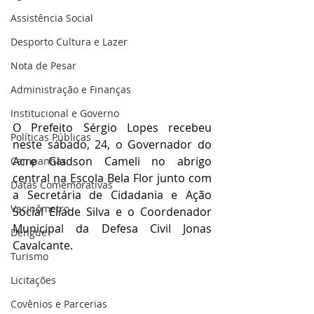
Assistência Social
Desporto Cultura e Lazer
Nota de Pesar
Administração e Finanças
Institucional e Governo
O Prefeito Sérgio Lopes recebeu 
Políticas Públicas
neste sábado, 24, o Governador do 
Acre Gladson Cameli no abrigo 
Campanhas
central na Escola Bela Flor junto com 
Datas Comemorativas
a Secretária de Cidadania e Ação 
Vacinômetro
Social Eliade Silva e o Coordenador 
Municipal da Defesa Civil Jonas 
Dengue
Cavalcante.
Turismo
Licitações
Covênios e Parcerias