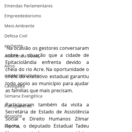
Emendas Parlamentares
Empreededorismo
Meio Ambiente
Defesa Civil
enchente
 Na ocasião os gestores conversaram 
sobre a situação que a cidade de 
Assistência Social
Epitaciolândia enfrenta devido a 
Aviso
cheia do rio Acre. Na oportunidade o 
INFRAESTRUTURA
chefe do executivo estadual garantiu 
todo apoio ao município para ajudar 
Cavalgada
as famílias que mais precisam.
Semana Evangélica
Participaram também da visita a 
Planejamento
Secretária de Estado de Assistência 
desporte
Social e Direito Humanos Zilmar 
Rocha, o deputado Estadual Tadeu 
Esporte