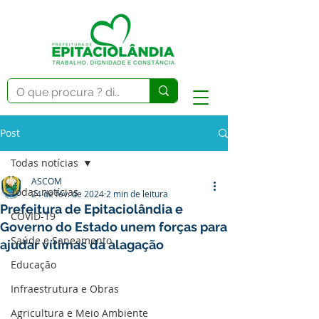
Post
Todas notícias
ASCOM
Todas notícias
24 de fev. de 2024
2 min de leitura
Prefeitura de Epitaciolândia e
COVID-19
Governo do Estado unem forças para
Saúde e Saneamento
ajudar vítimas da alagação
Educação
Infraestrutura e Obras
Agricultura e Meio Ambiente