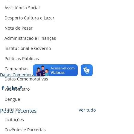
Assistência Social
Desporto Cultura e Lazer
Nota de Pesar
Administração e Finanças
Institucional e Governo
Políticas Públicas
Campanhas
Datas Comemorativas
Datas Comemorativas
Vacinômetro
Dengue
Turismo
Posts recentes
Ver tudo
Licitações
Covênios e Parcerias