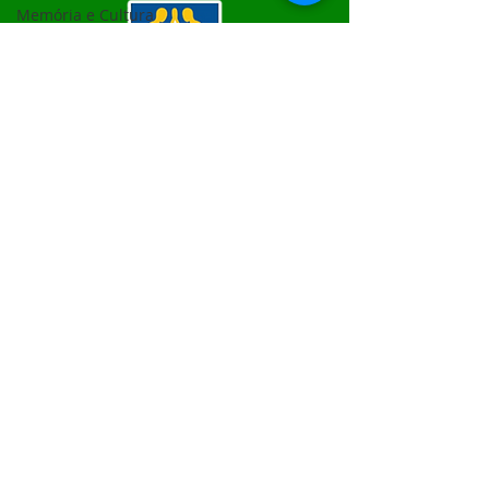
Memória e Cultura
SERVIÇO DE ATENDIMENTO AO 
CIDADÃO (SIC) E OUVIDORIA
Prefeitura de Epitaciolândia - Estado 
do Acre
CNPJ 84.306.588/0001-04
💻Acesso online: 
SIC
 | 
Fale Conosco
 | 
Ouvidoria
 | 
Mapa do Site
📱Fone Prefeitura : +55 (68) 9 9249 - 9940
📱Fone Ouvidoria: +55 (68) 9 9210 1322 
(Lúcia Lima)
🏢 Rua Capitão Pedro Vasconcelos nº 257, 
CEP 69934-000, Centro, Epitaciolândia
📅 Segunda a quinta, das 7h às 13h e sexta 