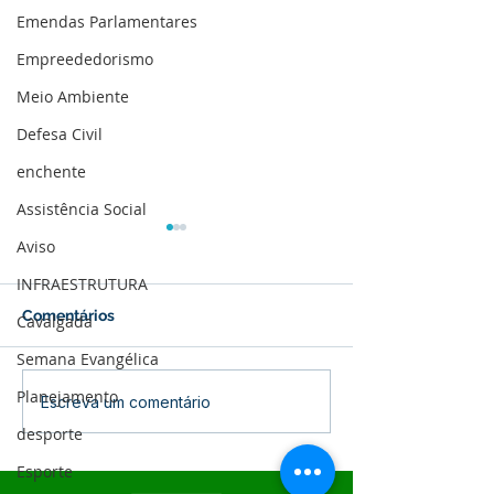
Emendas Parlamentares
Empreededorismo
Meio Ambiente
Defesa Civil
enchente
Assistência Social
Aviso
INFRAESTRUTURA
Comentários
Cavalgada
Semana Evangélica
Planejamento
04 de junho: Dia de
10 de maio: Um 
Escreva um comentário
Corpus Christi
das Mães!
desporte
Esporte