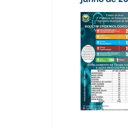
Administração e Finanças
I
Datas Comemorativas
Vaci
Emendas Parlamentares
Em
Assistência Social
Aviso
desporte