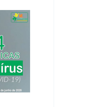
s e Parcerias
hente
Planejamento