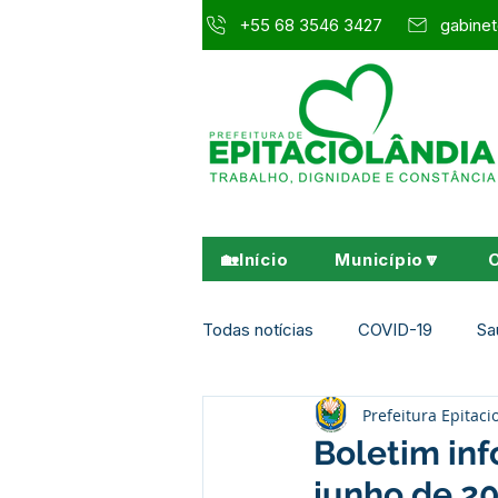
+55 68 3546 3427
gabinet
🏡Início
Município🔽
Todas notícias
COVID-19
Sa
Prefeitura Epitaci
Agricultura e Meio Ambiente
Boletim inf
junho de 2