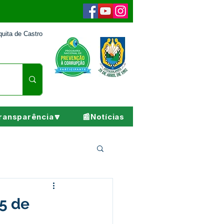
uita de Castro
ransparência🔽
📰Notícias
Pesar
25 de