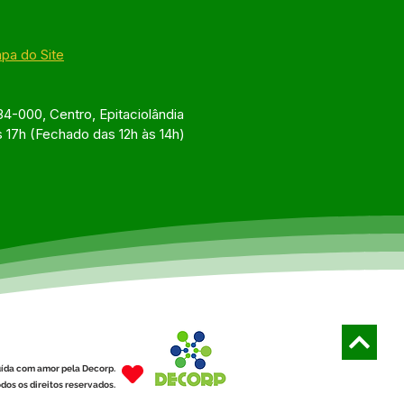
pa do Site
4-000, Centro, Epitaciolândia
s 17h (Fechado das 12h às 14h)
ída com amor pela Decorp.
dos os direitos reservados.