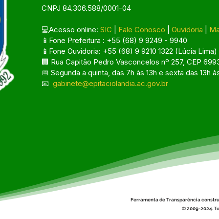
CNPJ 84.306.588/0001-04
💻Acesso online: 
SIC
 | 
Fale Conosco
 | 
Ouvidoria
 | 
Ma
📱Fone Prefeitura : +55 (68) 9 9249 - 9940
📱Fone Ouvidoria: +55 (68) 9 9210 1322 (Lúcia Lima)
🏢 Rua Capitão Pedro Vasconcelos nº 257, CEP 6993
📅 Segunda a quinta, das 7h às 13h e sexta das 13h à
📧 
gabinete@epitaciolandia.ac.gov.br
Ferramenta de Transparência constru
© 2009-2024. To