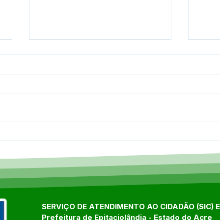
Epitaciolândia celebra
9ª C
marco histórico com 141ª
de S
edição do Programa Saúde
auto
na Comunidade
popu
avan
Epit
SERVIÇO DE ATENDIMENTO AO CIDADÃO (SIC) 
Prefeitura de Epitaciolândia - Estado do Acre