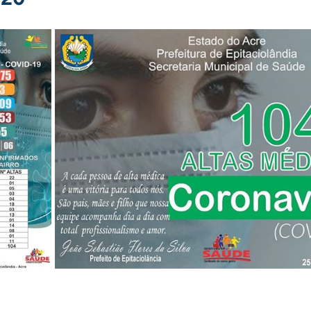
nstitucional e Governo
Políticas Públicas
Campanhas
nômetro
Dengue
Turismo
Licitações
Covênio
preededorismo
Meio Ambiente
Defesa Civil
enc
INFRAESTRUTURA
Cavalgada
Semana Evangélica