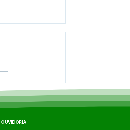
onferência Municipal
aúde reúne
ridades, profissionais e
lação para debater
ços na saúde de
aciolândia
E OUVIDORIA