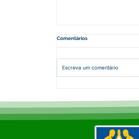
Comentários
Escreva um comentário
Epitaciolândia alcança
100% de cobertura do Bolsa
Família e lidera ranking no
Acre