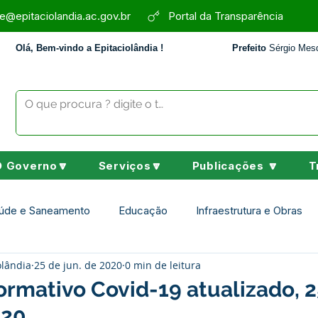
e@epitaciolandia.ac.gov.br
Portal da Transparência
Olá, Bem-vindo a Epitaciolândia !
Prefeito
Sérgio Mesq
O Governo🔽
Serviços🔽
Publicações 🔽
T
úde e Saneamento
Educação
Infraestrutura e Obras
olândia
25 de jun. de 2020
0 min de leitura
Assistência Social
Desporto Cultura e Lazer
Nota de 
ormativo Covid-19 atualizado, 
020