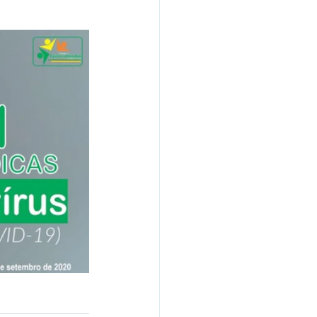
s e Parcerias
hente
Planejamento