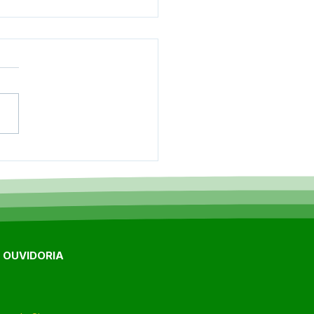
onferência Municipal
aúde reúne
ridades, profissionais e
lação para debater
ços na saúde de
aciolândia
E OUVIDORIA