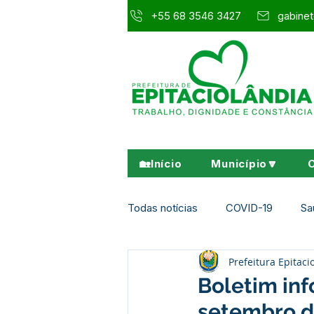
+55 68 3546 3427
gabinet
🏡Início
Município🔽
Todas notícias
COVID-19
Sa
Prefeitura Epitaci
Agricultura e Meio Ambiente
Boletim inf
setembro d