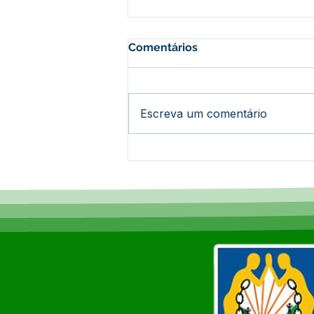
Comentários
Escreva um comentário
Epitaciolândia alcança
100% de cobertura do Bolsa
Família e lidera ranking no
Acre