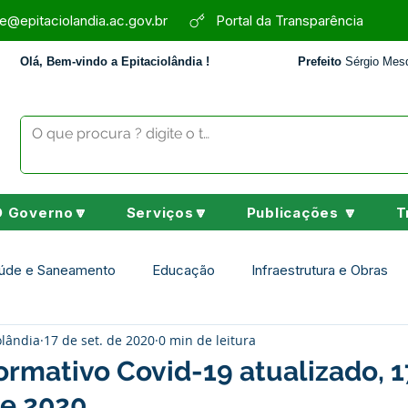
e@epitaciolandia.ac.gov.br
Portal da Transparência
Olá, Bem-vindo a Epitaciolândia !
Prefeito
Sérgio Mesq
O Governo🔽
Serviços🔽
Publicações 🔽
T
úde e Saneamento
Educação
Infraestrutura e Obras
olândia
17 de set. de 2020
0 min de leitura
Assistência Social
Desporto Cultura e Lazer
Nota de 
ormativo Covid-19 atualizado, 1
e 2020