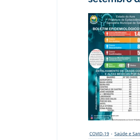
Administração e Finanças
I
Datas Comemorativas
Vaci
Emendas Parlamentares
Em
Assistência Social
Aviso
desporte
COVID-19
Saúde e Sa