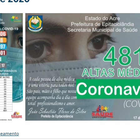
nstitucional e Governo
Políticas Públicas
Campanhas
nômetro
Dengue
Turismo
Licitações
Covênio
preededorismo
Meio Ambiente
Defesa Civil
enc
INFRAESTRUTURA
Cavalgada
Semana Evangélica
neamento