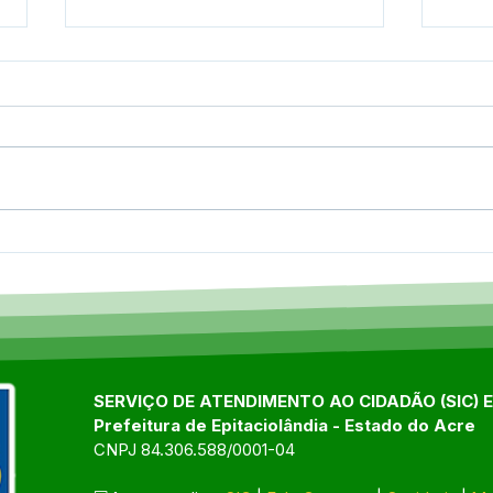
Epitaciolândia celebra
9ª C
marco histórico com 141ª
de S
edição do Programa Saúde
auto
na Comunidade
popu
avan
Epit
SERVIÇO DE ATENDIMENTO AO CIDADÃO (SIC) 
Prefeitura de Epitaciolândia - Estado do Acre
CNPJ 84.306.588/0001-04