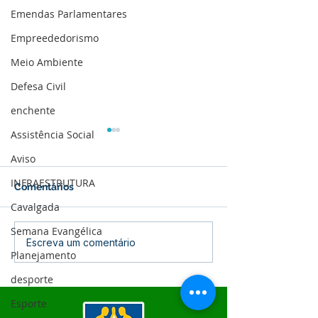
Emendas Parlamentares
Empreededorismo
Meio Ambiente
Defesa Civil
enchente
Assistência Social
Aviso
INFRAESTRUTURA
Comentários
Cavalgada
Semana Evangélica
04 de junho: Dia de
10 de maio: Um 
Escreva um comentário
Planejamento
Corpus Christi
das Mães!
desporte
Esporte