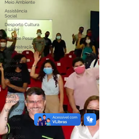
Meio Ambiente
Assistência
Social
Desporto Cultura
e Lazer
Nota de Pesar
Administração e
Finanças
Institucional e
Governo
Políticas
Públicas
Campanhas
Datas
Comemorativas
Vacinômetro
Dengue
Turismo
Licitações