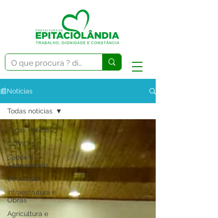
📰Notícias
Todas notícias
Todas notícias
COVID-19
Saúde e
Saneamento
Educação
Infraestrutura e
Obras
Agricultura e