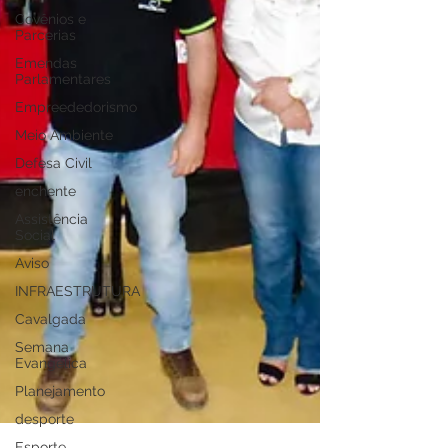
Covênios e
Parcerias
Emendas
Parlamentares
Empreededorismo
Meio Ambiente
Defesa Civil
enchente
Assistência
Social
Aviso
INFRAESTRUTURA
Cavalgada
Semana
Evangélica
Planejamento
desporte
Esporte