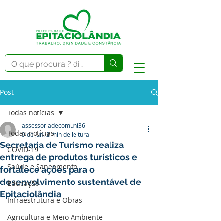
Post
Todas notícias
assessoriadecomuni36
Todas notícias
9 de jun.
2 min de leitura
Secretaria de Turismo realiza
COVID-19
entrega de produtos turísticos e
Saúde e Saneamento
fortalece ações para o
desenvolvimento sustentável de
Educação
Epitaciolândia
Infraestrutura e Obras
Agricultura e Meio Ambiente