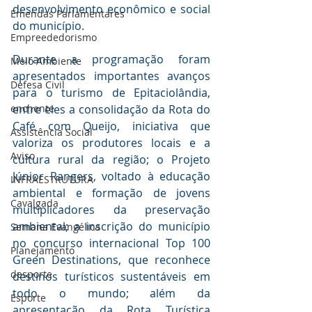
desenvolvimento econômico e social 
Emendas Parlamentares
do município.
Empreededorismo
Durante a programação foram 
Meio Ambiente
apresentados importantes avanços 
Defesa Civil
para o turismo de Epitaciolândia, 
enchente
entre eles a consolidação da Rota do 
Café com Queijo, iniciativa que 
Assistência Social
valoriza os produtores locais e a 
Aviso
cultura rural da região; o Projeto 
Júnior Rangers, voltado à educação 
INFRAESTRUTURA
ambiental e formação de jovens 
Cavalgada
multiplicadores da preservação 
ambiental; a inscrição do município 
Semana Evangélica
no concurso internacional Top 100 
Planejamento
Green Destinations, que reconhece 
desporte
destinos turísticos sustentáveis em 
todo o mundo; além da 
Esporte
apresentação da Rota Turística 