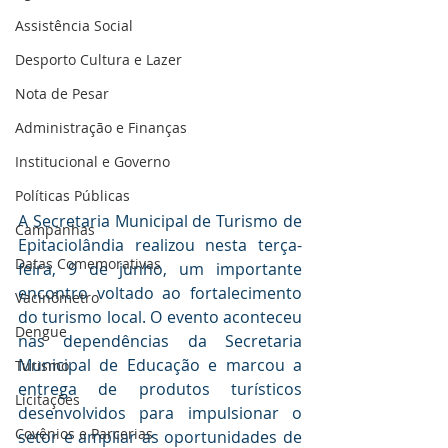
Assistência Social
Desporto Cultura e Lazer
Nota de Pesar
Administração e Finanças
Institucional e Governo
Políticas Públicas
A Secretaria Municipal de Turismo de 
Campanhas
Epitaciolândia realizou nesta terça-
Datas Comemorativas
feira, 9 de junho, um importante 
encontro voltado ao fortalecimento 
Vacinômetro
do turismo local. O evento aconteceu 
Dengue
nas dependências da Secretaria 
Municipal de Educação e marcou a 
Turismo
entrega de produtos turísticos 
Licitações
desenvolvidos para impulsionar o 
Covênios e Parcerias
setor e ampliar as oportunidades de 