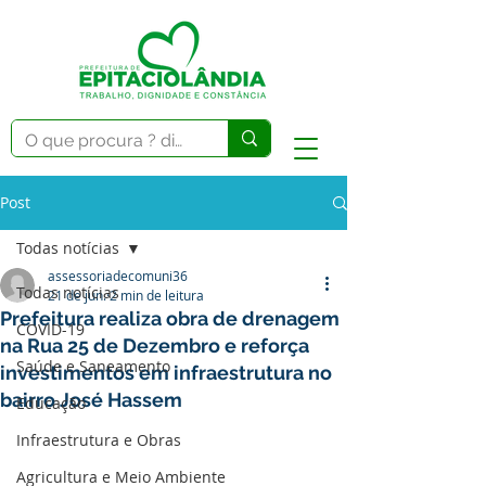
Post
Todas notícias
assessoriadecomuni36
Todas notícias
21 de jun.
2 min de leitura
Prefeitura realiza obra de drenagem
COVID-19
na Rua 25 de Dezembro e reforça
Saúde e Saneamento
investimentos em infraestrutura no
bairro José Hassem
Educação
Infraestrutura e Obras
Agricultura e Meio Ambiente