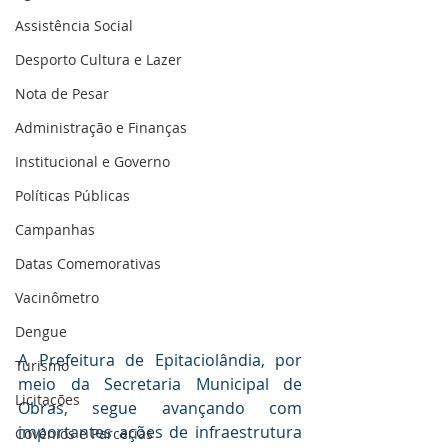
Assistência Social
Desporto Cultura e Lazer
Nota de Pesar
Administração e Finanças
Institucional e Governo
Políticas Públicas
Campanhas
Datas Comemorativas
Vacinômetro
Dengue
A Prefeitura de Epitaciolândia, por 
Turismo
meio da Secretaria Municipal de 
Licitações
Obras, segue avançando com 
importantes ações de infraestrutura 
Covênios e Parcerias