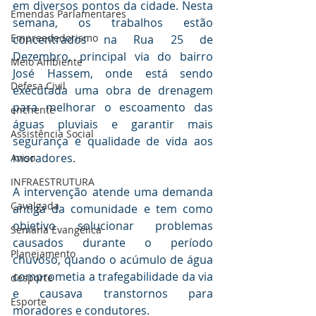
em diversos pontos da cidade. Nesta 
Emendas Parlamentares
semana, os trabalhos estão 
Empreededorismo
concentrados na Rua 25 de 
Dezembro, principal via do bairro 
Meio Ambiente
José Hassem, onde está sendo 
Defesa Civil
executada uma obra de drenagem 
para melhorar o escoamento das 
enchente
águas pluviais e garantir mais 
Assistência Social
segurança e qualidade de vida aos 
moradores.
Aviso
INFRAESTRUTURA
A intervenção atende uma demanda 
Cavalgada
antiga da comunidade e tem como 
objetivo solucionar problemas 
Semana Evangélica
causados durante o período 
Planejamento
chuvoso, quando o acúmulo de água 
comprometia a trafegabilidade da via 
desporte
e causava transtornos para 
Esporte
moradores e condutores.