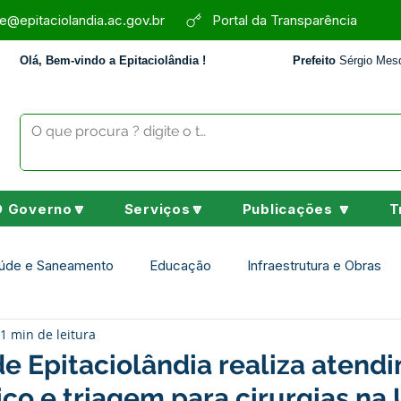
e@epitaciolandia.ac.gov.br
Portal da Transparência
Olá, Bem-vindo a Epitaciolândia !
Prefeito
Sérgio Mesq
O Governo🔽
Serviços🔽
Publicações 🔽
T
úde e Saneamento
Educação
Infraestrutura e Obras
1 min de leitura
Assistência Social
Desporto Cultura e Lazer
Nota de 
de Epitaciolândia realiza atend
co e triagem para cirurgias na