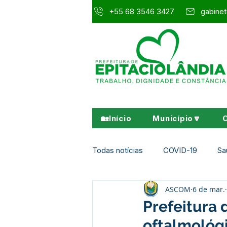
+55 68 3546 3427
gabinet
🏡Início
Município🔽
Todas notícias
COVID-19
Sa
ASCOM
6 de mar.
Agricultura e Meio Ambiente
Prefeitura 
oftalmológi