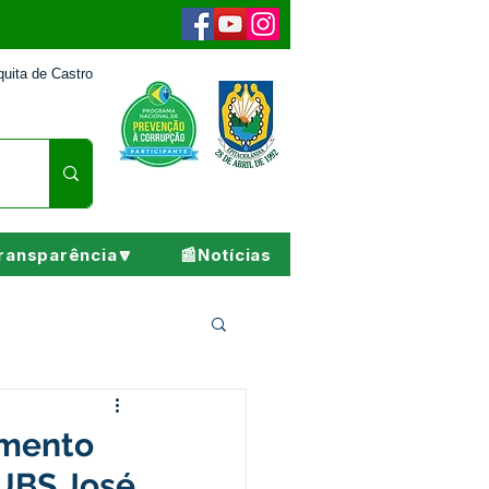
uita de Castro
ransparência🔽
📰Notícias
Pesar
imento
 UBS José