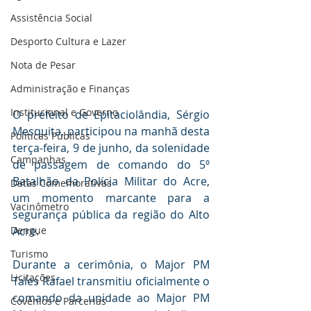
Assistência Social
Desporto Cultura e Lazer
Nota de Pesar
Administração e Finanças
Institucional e Governo
O prefeito de Epitaciolândia, Sérgio 
Mesquita, participou na manhã desta 
Políticas Públicas
terça-feira, 9 de junho, da solenidade 
Campanhas
de passagem de comando do 5º 
Batalhão da Polícia Militar do Acre, 
Datas Comemorativas
um momento marcante para a 
Vacinômetro
segurança pública da região do Alto 
Acre.
Dengue
Turismo
Durante a cerimônia, o Major PM 
Licitações
Tales Rafael transmitiu oficialmente o 
comando da unidade ao Major PM 
Covênios e Parcerias