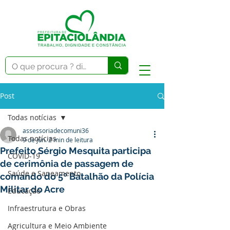
Post
Todas notícias
assessoriadecomuni36
Todas notícias
9 de jun.
2 min de leitura
Prefeito Sérgio Mesquita participa
COVID-19
de cerimônia de passagem de
Saúde e Saneamento
comando do 5º Batalhão da Polícia
Militar do Acre
Educação
Infraestrutura e Obras
Agricultura e Meio Ambiente