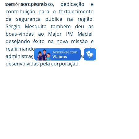
seu compromisso, dedicação e 
Memória e Cultura
contribuição para o fortalecimento 
da segurança pública na região. 
Sérgio Mesquita também deu as 
boas-vindas ao Major PM Maciel, 
desejando êxito na nova missão e 
reafirmando o apoio da 
administração municipal às ações 
desenvolvidas pela corporação.