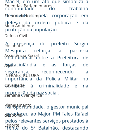
Maciel, em um ato que simboliza a 
Emendas Parlamentares
continuidade do trabalho 
desenvolvido pela corporação em 
Empreededorismo
defesa da ordem pública e da 
Meio Ambiente
proteção da população.
Defesa Civil
A presença do prefeito Sérgio 
enchente
Mesquita reforça a parceria 
Assistência Social
institucional entre a Prefeitura de 
Epitaciolândia e as forças de 
Aviso
segurança, reconhecendo a 
INFRAESTRUTURA
importância da Polícia Militar no 
combate à criminalidade e na 
Cavalgada
promoção da paz social.
Semana Evangélica
Planejamento
Na oportunidade, o gestor municipal 
agradeceu ao Major PM Tales Rafael 
desporte
pelos relevantes serviços prestados à 
Esporte
frente do 5º Batalhão, destacando 