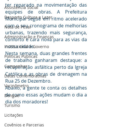
ter reparado na movimentação das 
Assistência Social
equipes de obras. A Prefeitura 
Desporto Cultura e Lazer
Municipal segue em ritmo acelerado 
com o seu cronograma de melhorias 
Nota de Pesar
urbanas, trazendo mais segurança, 
Administração e Finanças
conforto e cara nova para as vias da 
nossa cidade.
Institucional e Governo
Nesta semana, duas grandes frentes 
Políticas Públicas
de trabalho ganharam destaque: a 
Campanhas
recuperação asfáltica perto da Igreja 
Católica e as obras de drenagem na 
Datas Comemorativas
Rua 25 de Dezembro.
Vacinômetro
Abaixo, a gente te conta os detalhes 
de como essas ações mudam o dia a 
Dengue
dia dos moradores!
Turismo
Licitações
Covênios e Parcerias