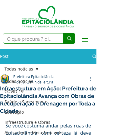
Post
Todas notícias
Prefeitura Epitaciolândia
Todas notícias
7 de jul.
2 min de leitura
Infraestrutura em Ação: Prefeitura de
COVID-19
Epitaciolândia Avança com Obras de
Saúde e Saneamento
Recuperação e Drenagem por Toda a
Cidade
Educação
Infraestrutura e Obras
Se você costuma andar pelas ruas de 
Agricultura e Meio Ambiente
Epitaciolândia, com certeza já deve 