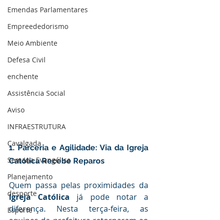
Emendas Parlamentares
Empreededorismo
Meio Ambiente
Defesa Civil
enchente
Assistência Social
Aviso
INFRAESTRUTURA
Cavalgada
1. Parceria e Agilidade: Via da Igreja 
Semana Evangélica
Católica Recebe Reparos
Planejamento
Quem passa pelas proximidades da 
desporte
Igreja Católica
 já pode notar a 
diferença. Nesta terça-feira, as 
Esporte