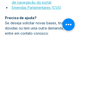
de navegação do portal
Emendas Parlamentares (CVS)
Precisa de ajuda?
Se deseja solicitar novas bases, tirar 
dúvidas ou tem uma outra demanda, 
entre em contato conosco:
Fale Conosco
 (outras demandas - 
Dados abertos)
Portal da Transparência
Portal Institucional