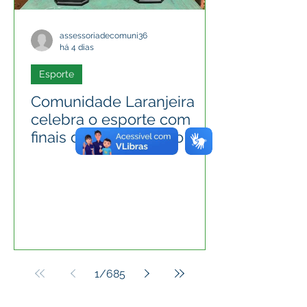
assessoriadecomuni36
há 4 dias
Esporte
Comunidade Laranjeira
celebra o esporte com
finais do Campeonato de
Futebol apoiado pela
Prefeitura de
Epitaciolândia
1
/
685