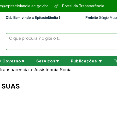
e@epitaciolandia.ac.gov.br
Portal da Transparência
Olá, Bem-vindo a Epitaciolândia !
Prefeito
Sérgio Mesq
O Governo🔽
Serviços🔽
Publicações 🔽
T
 Transparência > Assistência Social
- SUAS