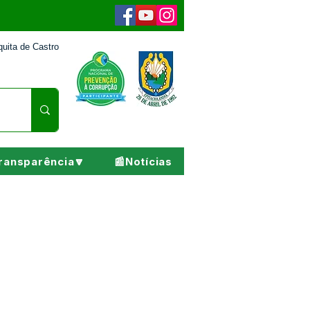
uita de Castro
ransparência🔽
📰Notícias