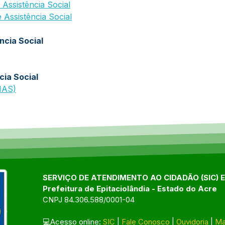
 Assistência Social
 Assistência Social
ncia Social
cia Social
CMAS)
SERVIÇO DE ATENDIMENTO AO CIDADÃO (SIC) 
Prefeitura de Epitaciolândia - Estado do Acre
CNPJ 84.306.588/0001-04
💻Acesso online: 
SIC
 | 
Fale Conosco
 | 
Ouvidoria
 | 
Ma