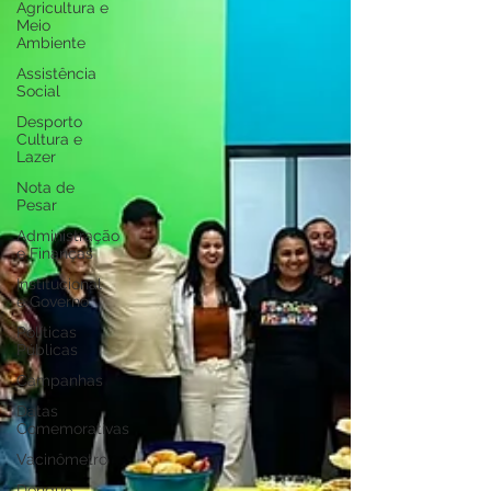
Agricultura e
Meio
Ambiente
Assistência
Social
Desporto
Cultura e
Lazer
Nota de
Pesar
Administração
e Finanças
Institucional
e Governo
Políticas
Públicas
Campanhas
Datas
Comemorativas
Vacinômetro
Dengue