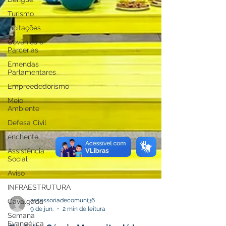
Turismo
Licitações
Covênios e
Parcerias
Emendas
Parlamentares
Empreededorismo
Meio
Ambiente
Defesa Civil
enchente
Assistência
Social
Aviso
INFRAESTRUTURA
Cavalgada
Semana
assessoriadecomuni36
Evangélica
9 de jun.
2 min de leitura