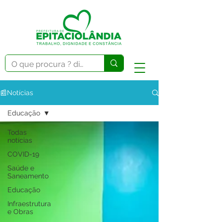
📰Notícias
Educação
Todas
notícias
COVID-19
Saúde e
Saneamento
Educação
Infraestrutura
e Obras