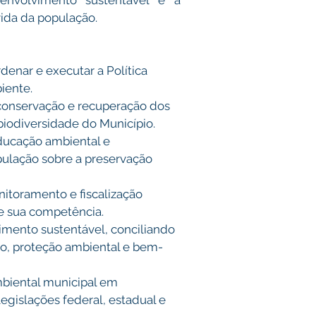
envolvimento sustentável e à 
ida da população.
rdenar e executar a Política 
iente. 
conservação e recuperação dos 
biodiversidade do Município. 
ucação ambiental e 
ulação sobre a preservação 
nitoramento e fiscalização 
e sua competência. 
mento sustentável, conciliando 
, proteção ambiental e bem-
biental municipal em 
gislações federal, estadual e 