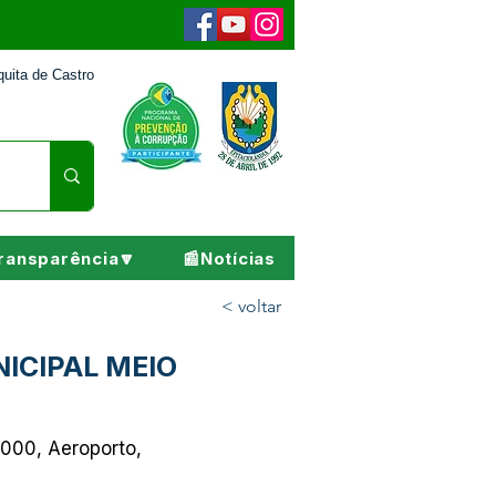
uita de Castro
ransparência🔽
📰Notícias
< voltar
ICIPAL MEIO
000, Aeroporto,