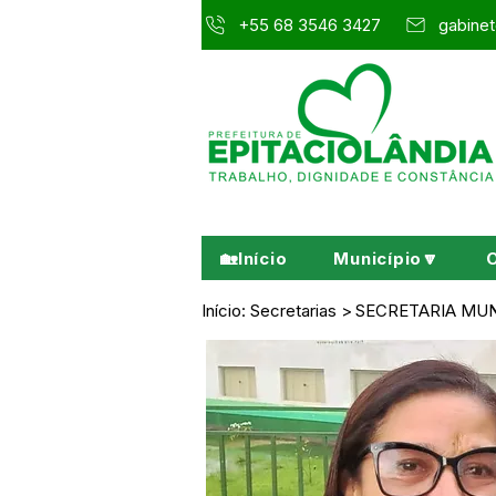
+55 68 3546 3427
gabinet
🏡Início
Município🔽
Início:
Secretarias >
SECRETARIA MUN