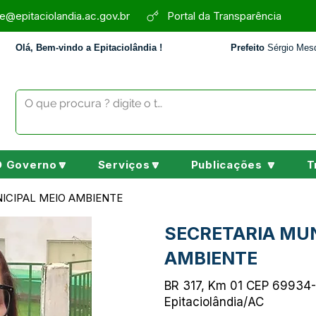
e@epitaciolandia.ac.gov.br
Portal da Transparência
Olá, Bem-vindo a Epitaciolândia !
Prefeito
Sérgio Mesq
O Governo🔽
Serviços🔽
Publicações 🔽
T
ICIPAL MEIO AMBIENTE
SECRETARIA MUN
AMBIENTE
BR 317, Km 01 CEP 69934-
Epitaciolândia/AC