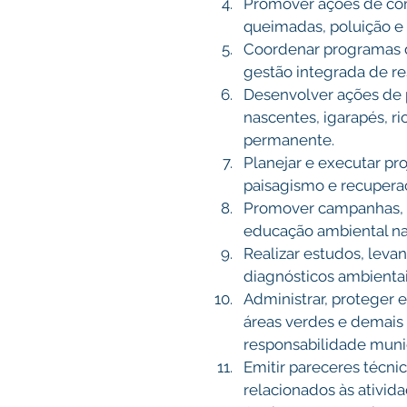
Promover ações de co
queimadas, poluição e
Coordenar programas de
gestão integrada de res
Desenvolver ações de p
nascentes, igarapés, ri
permanente. 
Planejar e executar pro
paisagismo e recupera
Promover campanhas, p
educação ambiental na
Realizar estudos, lev
diagnósticos ambientai
Administrar, proteger e 
áreas verdes e demais
responsabilidade munic
Emitir pareceres técni
relacionados às ativid