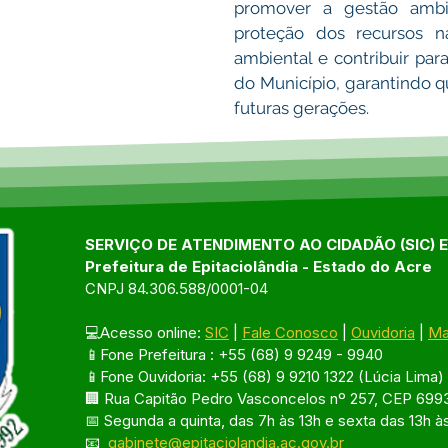
promover a gestão ambien
proteção dos recursos na
ambiental e contribuir par
do Município, garantindo qu
futuras gerações.
SERVIÇO DE ATENDIMENTO AO CIDADÃO (SIC) 
Prefeitura de Epitaciolândia - Estado do Acre
CNPJ 84.306.588/0001-04
💻Acesso online: 
SIC
 | 
Fale Conosco
 | 
Ouvidoria
 | 
Ma
📱Fone Prefeitura : +55 (68) 9 9249 - 9940
📱Fone Ouvidoria: +55 (68) 9 9210 1322 (Lúcia Lima)
🏢 Rua Capitão Pedro Vasconcelos nº 257, CEP 6993
📅 Segunda a quinta, das 7h às 13h e sexta das 13h à
📧 
gabinete@epitaciolandia.ac.gov.br