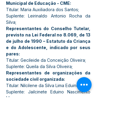
Municipal de Educação - CME:
Titular: Maria Auxiliadora dos Santos;
Suplente: Leirinaldo Antonio Rocha da 
Silva;
Representantes do Conselho Tutelar, 
previsto na Lei Federal no 8.069, de 13 
de julho de 1990 – Estatuto da Criança 
e do Adolescente, indicado por seus 
pares:
Titular: Gecileide da Conceição Oliveira;
Suplente: Queila da Silva Oliveira;
Representantes de organizações da 
sociedade civil organizada:
Titular: Nilcilene da Silva Lima Eduino;
Suplente: Jailcinete Eduino Nascimento 
Moura;
Titular: Cláudia Bastos Lima;
Suplente: Ivalcirene dos Santos Bastos;
Representantes das escolas de 
campo:
Titular: Vanúbia Silva Moncada;