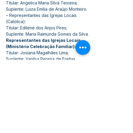
Titular: Angelica Maria Silva Teixeira;
Suplente: Luiza Emilia de Araújo Monteiro.
– Representantes das Igrejas Locais 
(Católica):
Titular: Edilene dos Anjos Pires;
Suplente: Maria Raimunda Gomes da Silva.
Representantes das Igrejas Locais 
(Ministério Celebração Familiar):
Titular: Josiana Magalhães Lima;
Suplente: Vanilsa Pereira de Freitas.
Acesse plano municipal de saúde, 
programa anual de saúde (PAS), 
resoluções e outros documentos, 
AQUI