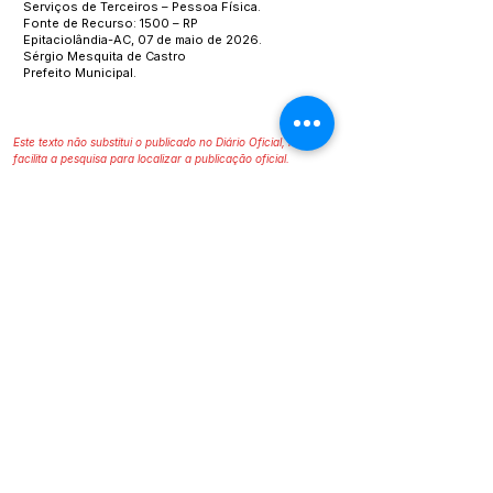
Serviços de Terceiros – Pessoa Física.
Fonte de Recurso: 1500 – RP
Epitaciolândia-AC, 07 de maio de 2026.
Sérgio Mesquita de Castro
Prefeito Municipal.
Este texto não substitui o publicado no Diário Oficial, mas
facilita a pesquisa para localizar a publicação oficial.
SERVIÇO DE ATENDIMENTO AO 
CIDADÃO (SIC) E OUVIDORIA
Prefeitura de Epitaciolândia - Estado 
do Acre
CNPJ 84.306.588/0001-04