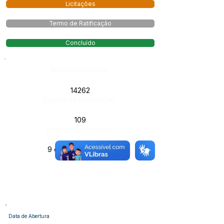
Licitações
Termo de Ratificação
Concluído
Número do Diário:
14262
Página da Publicação:
109
Data da Publicação:
9 de maio de 2026
Órgão:
Data de Abertura