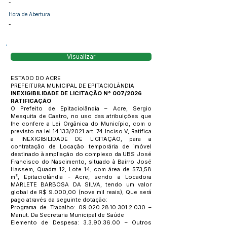
-
Hora de Abertura
-
Visualizar
ESTADO DO ACRE
PREFEITURA MUNICIPAL DE EPITACIOLÂNDIA
INEXIGIBILIDADE DE LICITAÇÃO N° 007/2026
RATIFICAÇÃO
O Prefeito de Epitaciolândia – Acre, Sergio
Mesquita de Castro, no uso das atribuições que
lhe confere a Lei Orgânica do Município, com o
previsto na lei 14.133/2021 art. 74 Inciso V, Ratifica
a INEXIGIBILIDADE DE LICITAÇÃO, para a
contratação de Locação temporária de imóvel
destinado à ampliação do complexo da UBS José
Francisco do Nascimento, situado à Bairro José
Hassem, Quadra 12, Lote 14, com área de 573,58
m², Epitaciolândia - Acre, sendo a Locadora
MARLETE BARBOSA DA SILVA, tendo um valor
global de R$ 9.000,00 (nove mil reais), Que será
pago através da seguinte dotação:
Programa de Trabalho:
09.020.28.10.301.2.030
–
Manut. Da Secretaria Municipal de Saúde
Elemento de Despesa:
3.3.90.36.00
– Outros