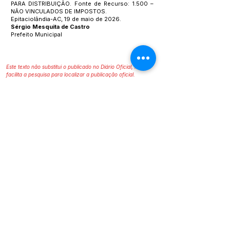
PARA DISTRIBUIÇÃO. Fonte de Recurso: 1.500 –
NÃO VINCULADOS DE IMPOSTOS.
Epitaciolândia-AC, 19 de maio de 2026.
Sérgio Mesquita de Castro
Prefeito Municipal
Este texto não substitui o publicado no Diário Oficial, mas
facilita a pesquisa para localizar a publicação oficial.
SERVIÇO DE ATENDIMENTO AO 
CIDADÃO (SIC) E OUVIDORIA
Prefeitura de Epitaciolândia - Estado 
do Acre
CNPJ 84.306.588/0001-04