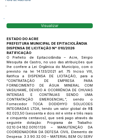
-
Visualizar
ESTADO DO ACRE
PREFEITURA MUNICIPAL DE EPITACIOLÂNDIA
DISPENSA DE LICITAÇÃO N° 010/2026
RATIFICAÇÃO
O Prefeito de Epitaciolândia – Acre, Sérgio
Mesquita de Castro, no uso das atribuições que
lhe confere a Lei Orgânica do Município, com o
previsto na lei 14.133/2021 art. 75 Inciso VIII,
Ratifica a DISPENSA DE LICITAÇÃO, para a
“CONTRATAÇÃO DE EMPRESA PARA
FORNECIMENTO DE ÁGUA MINERAL COM
VASILHAME, DEVIDO A OCORRÊNCIA DE CHUVAS
INTENSAS E CONTÍNUAS SENDO UMA
CONTRATAÇÃO EMERGENCIAL.”, sendo o
Fornecedor TOCA DODIDHYO SOLUCOES
INTEGRADAS LTDA, tendo um valor global de R$
62.023,50 (sessenta e dois mil e vinte e três reais
e cinquenta centavos), que será pago através da
seguinte dotação: Programa de Trabalho:
02.10.04.182.0010.1.126
– MANUTENÇÃO DA
COORDENADORIA DA DEFESA CIVIL. Elemento de
Despesa:
3.3.90.32.00
– MATERIAL BEM OU SERV