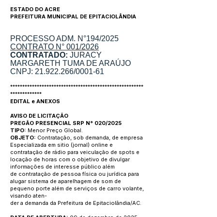
ESTADO DO ACRE
PREFEITURA MUNICIPAL DE EPITACIOLÂNDIA
PROCESSO ADM. N°194/2025
CONTRATO N° 001/2026
CONTRATADO:
JURACY
MARGARETH TUMA DE ARAÚJO
CNPJ:
21.922.266
/0001-61
*******************************************************
*************
EDITAL e ANEXOS
AVISO DE LICITAÇÃO
PREGÃO PRESENCIAL SRP N° 020/2025
TIPO:
Menor Preço Global.
OBJETO:
Contratação, sob demanda, de empresa
Especializada em sitio
(jornal) online e
contratação de rádio para veiculação de spots e
locação de
horas com o objetivo de divulgar
informações de interesse público além
de
contratação de pessoa física ou jurídica para
alugar sistema de aparelhagem
de som de
pequeno porte além de serviços de carro volante,
visando aten-
der a demanda da Prefeitura de Epitaciolândia/AC.