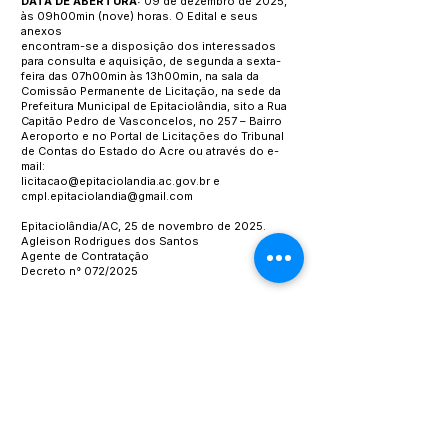
DATA DE ABERTURA:
09 de dezembro de 2025,
às 09h00min (nove) horas. O Edital e seus
anexos
encontram-se a disposição dos interessados
para consulta e aquisição, de
segunda a sexta-
feira das 07h00min às 13h00min, na sala da
Comissão Per
manente de Licitação, na sede da
Prefeitura Municipal de Epitaciolândia, sito
a Rua
Capitão Pedro de Vasconcelos, no 257 – Bairro
Aeroporto e no Portal
de Licitações do Tribunal
de Contas do Estado do Acre ou através do e-
mail:
licitacao@epitaciolandia.ac.gov.br
e
cmpl.epitaciolandia@gmail.com
Epitaciolândia/AC, 25 de novembro de 2025.
Agleison Rodrigues dos Santos
Agente de Contratação
Decreto n° 072/2025
Este texto não substitui o publicado no Diário Oficial, mas
facilita a pesquisa para localizar a publicação oficial.