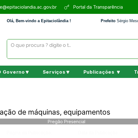
e@epitaciolandia.ac.gov.br
Portal da Transparência
Olá, Bem-vindo a Epitaciolândia !
Prefeito
Sérgio Mesq
O Governo🔽
Serviços🔽
Publicações 🔽
T
ação de máquinas, equipamentos
Pregão Presencial
Página da Publicação:
Data da Publicação: