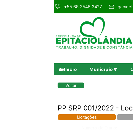
+55 68 3546 3427
gabinet
🏡Início
Município🔽
Voltar
PP SRP 001/2022 - Loc
Licitações
Número do Diário: