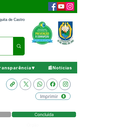
uita de Castro
ransparência🔽
📰Notícias
Imprimir
Concluída
Órgão: