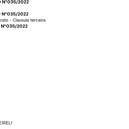
 N°035/2022
 N°035/2022
rato - Clausula terceira
 N°035/2022
IRELI