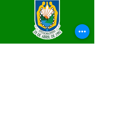
SERVIÇO DE ATENDIMENTO AO 
CIDADÃO (SIC) E OUVIDORIA
Prefeitura de Epitaciolândia - Estado 
do Acre
CNPJ 84.306.588/0001-04
💻Acesso online: 
SIC
 | 
Fale Conosco
 | 
Ouvidoria
 | 
Mapa do Site
📱Fone Prefeitura : +55 (68) 9 9249 - 9940
📱Fone Ouvidoria: +55 (68) 9 9210 1322 
(Lúcia Lima)
🏢 Rua Capitão Pedro Vasconcelos nº 257, 
CEP 69934-000, Centro, Epitaciolândia
📅 Segunda a quinta, das 7h às 13h e sexta 