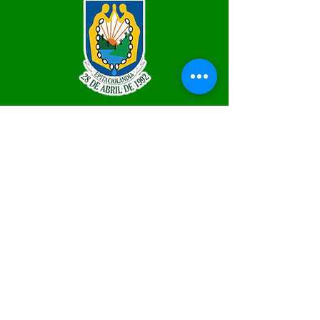
SERVIÇO DE ATENDIMENTO AO 
CIDADÃO (SIC) E OUVIDORIA
Prefeitura de Epitaciolândia - Estado 
do Acre
CNPJ 84.306.588/0001-04
💻Acesso online: 
SIC
 | 
Fale Conosco
 | 
Ouvidoria
 | 
Mapa do Site
📱Fone Prefeitura : +55 (68) 9 9249 - 9940
📱Fone Ouvidoria: +55 (68) 9 9210 1322 
(Lúcia Lima)
🏢 Rua Capitão Pedro Vasconcelos nº 257, 
CEP 69934-000, Centro, Epitaciolândia
📅 Segunda a quinta, das 7h às 13h e sexta 