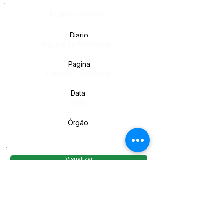
Número do Diário:
Diario
Página da Publicação:
Pagina
Data da Publicação:
Data
Órgão:
Órgão
Visualizar
Ementa / Resumo
Este texto não substitui o publicado no Diário Oficial, mas
facilita a pesquisa para localizar a publicação oficial.