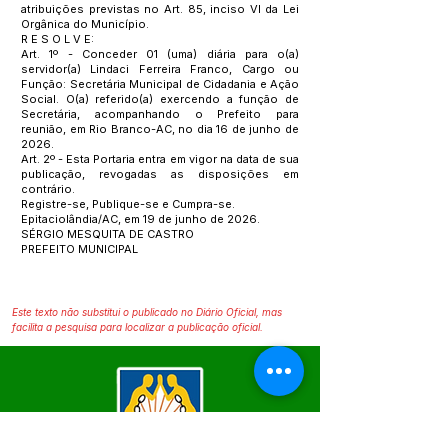
atribuições previstas no Art. 85, inciso VI da Lei
Orgânica do Município.
R E S O L V E:
Art. 1º - Conceder 01 (uma) diária para o(a)
servidor(a) Lindaci Ferreira Franco, Cargo ou
Função: Secretária Municipal de Cidadania e Ação
Social. O(a) referido(a) exercendo a função de
Secretária, acompanhando o Prefeito para
reunião, em Rio Branco-AC, no dia 16 de junho de
2026.
Art. 2º - Esta Portaria entra em vigor na data de sua
publicação, revogadas as disposições em
contrário.
Registre-se, Publique-se e Cumpra-se.
Epitaciolândia/AC, em 19 de junho de 2026.
SÉRGIO MESQUITA DE CASTRO
PREFEITO MUNICIPAL
Este texto não substitui o publicado no Diário Oficial, mas
facilita a pesquisa para localizar a publicação oficial.