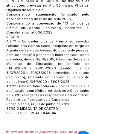
SÉRGIO MESQUITA DE CASTRO, no uso de suas
atribuições previstas no Art. 85, inciso VI da Lei
Orgânica do Município.
Considerando requerimento formulado pelo
servidor, datado de 12 de maio de 2026,
Considerando a conversão de 1/3 da Licença
Prêmio em Abono Pecuniário, conforme Lei
Complementar nº 006/2025;
RESOLVE:
Art 1º - Conceder Licença Prêmio ao servidor
Fabiano dos Santos Sales, ocupante do cargo de
Agente de Serviços Gerais, do quadro de pessoal
com contratação por tempo indeterminado desta
prefeitura, desde 01/06/2015, lotado na Secretaria
Municipal de Educação, no período de
01/06/2026 a 29/08/2026 (sendo que de
31/07/2026 a 29/08/2026 convertido em abono
pecuniário), referente ao período aquisitivo do
quinquênio 01/06//2020 a 31/05/2025.
Art 2º - Esta Portaria entra em vigor, na data de sua
publicação, com efeitos retroativos a 01 de junho
de 2026, revogadas as disposições em contrário.
Registre-se, Publique-se e Cumpra-se
Epitaciolândia/AC, 17 de junho de 2026.
SÉRGIO MESQUITA DE CASTRO
PREFEITO DE EPITACIOLÂNDIA
Este texto não substitui o publicado no Diário Oficial, mas