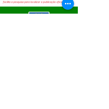
facilita a pesquisa para localizar a publicação oficial.
SERVIÇO DE ATENDIMENTO AO 
CIDADÃO (SIC) E OUVIDORIA
Prefeitura de Epitaciolândia - Estado 
do Acre
CNPJ 84.306.588/0001-04
💻Acesso online: 
SIC
 | 
Fale Conosco
 | 
Ouvidoria
 | 
Mapa do Site
📱Fone Prefeitura : +55 (68) 9 9249 - 9940
📱Fone Ouvidoria: +55 (68) 9 9210 1322 
(Lúcia Lima)