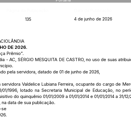
Página da Publicação:
Data da Publicação:
4 de junho de 2026
135
ACIOLÂNDIA
HO DE 2026.
ça Prêmio”.
ândia - AC, SÉRGIO MESQUITA DE CASTRO, no uso de suas atribuiç
icípio.
o pela servidora, datado de 01 de junho de 2026,
 servidora Valdelice Lubiana Ferreira, ocupante do cargo de Mer
1/01/1996, lotado na Secretaria Municipal de Educação, no pe
isitivo do quinquênio 01/01/2009 a 01/01/2014 e 01/01/2014 a 31/12/
r, na data de sua publicação.
-se
026.