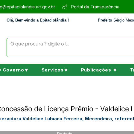
e@epitaciolandia.ac.gov.br
Portal da Transparência
Olá, Bem-vindo a Epitaciolândia !
Prefeito
Sérgio Mesq
O Governo🔽
Serviços🔽
Publicações 🔽
T
Concessão de Licença Prêmio - Valdelice L
ervidora Valdelice Lubiana Ferreira, Merendeira, referent
Portaria