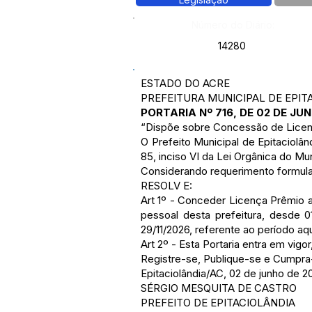
Número do Diário:
14280
ESTADO DO ACRE
PREFEITURA MUNICIPAL DE EPIT
PORTARIA Nº 716, DE 02 DE JUN
“Dispõe sobre Concessão de Licen
O Prefeito Municipal de Epitaciol
85, inciso VI da Lei Orgânica do Mun
Considerando requerimento formulad
RESOLV E:
Art 1º - Conceder Licença Prêmio a
pessoal desta prefeitura, desde 0
29/11/2026, referente ao período aqu
Art 2º - Esta Portaria entra em vigo
Registre-se, Publique-se e Cumpra
Epitaciolândia/AC, 02 de junho de 2
SÉRGIO MESQUITA DE CASTRO
PREFEITO DE EPITACIOLÂNDIA