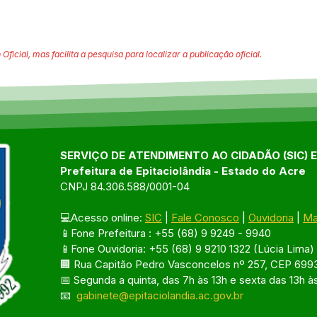
 Oficial, mas facilita a pesquisa para localizar a publicação oficial.
SERVIÇO DE ATENDIMENTO AO CIDADÃO (SIC) 
Prefeitura de Epitaciolândia - Estado do Acre
CNPJ 84.306.588/0001-04
💻Acesso online: 
SIC
 | 
Fale Conosco
 | 
Ouvidoria
 | 
Ma
📱Fone Prefeitura : +55 (68) 9 9249 - 9940
📱Fone Ouvidoria: +55 (68) 9 9210 1322 (Lúcia Lima)
🏢 Rua Capitão Pedro Vasconcelos nº 257, CEP 6993
📅 Segunda a quinta, das 7h às 13h e sexta das 13h à
📧 
gabinete@epitaciolandia.ac.gov.br