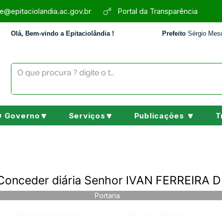
e@epitaciolandia.ac.gov.br
Portal da Transparência
Olá, Bem-vindo a Epitaciolândia !
Prefeito
Sérgio Mesq
O Governo🔽
Serviços🔽
Publicações 🔽
T
 Conceder diária Senhor IVAN FERREIRA 
Portaria
Página da Publicação:
Data da Publicação: