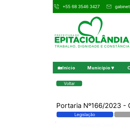
+55 68 3546 3427
gabinet
🏡Início
Município🔽
Voltar
Portaria Nº166/2023 -
Legislação
Número do Diário: