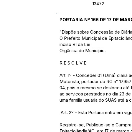
13472
PORTARIA Nº 166 DE 17 DE MAR
“Dispõe sobre Concessão de Diária
O Prefeito Municipal de Epitaciolâ
inciso VI da Lei
Orgânica do Município.
R E S O L V E:
Art. 1º - Conceder 01 (Uma) diári
Motorista, portador do RG n° 17957
04, pois o mesmo se deslocou até R
ao serviços prestados no dia 23 de
uma família usuária do SUAS até a 
Art. 2º - Esta Portaria entra em vi
Registre-se, Publique-se e Cumpra
Epitaciolândia/AC, em 17 de março 