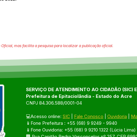
 Oficial, mas facilita a pesquisa para localizar a publicação oficial.
SERVIÇO DE ATENDIMENTO AO CIDADÃO (SIC) 
Prefeitura de Epitaciolândia - Estado do Acre
CNPJ 84.306.588/0001-04
💻Acesso online: 
SIC
 | 
Fale Conosco
 | 
Ouvidoria
 | 
Ma
📱Fone Prefeitura : +55 (68) 9 9249 - 9940
📱Fone Ouvidoria: +55 (68) 9 9210 1322 (Lúcia Lima)
🏢 Rua Capitão Pedro Vasconcelos nº 257, CEP 6993