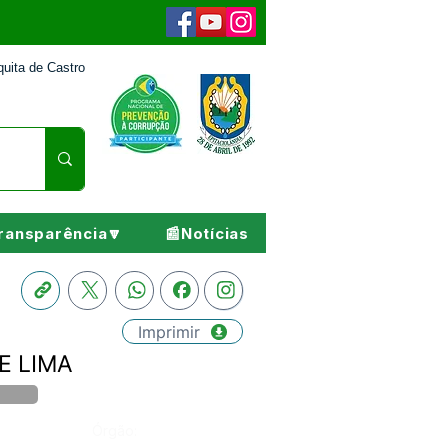
uita de Castro
ransparência🔽
📰Notícias
Imprimir
DE LIMA
Órgão: