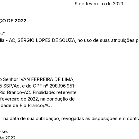
9 de fevereiro de 2023
ÇO DE 2022.
s”.
ndia - AC, SÉRGIO LOPES DE SOUZA, no uso de suas atribuições pr
a ao Senhor IVAN FERREIRA DE LIMA,
5 SSP/Ac, e do CPF nº 298.196.951-
io Branco-AC. Finalidade: referente
 fevereiro de 2022, na condução de
cidade de Rio Branco/AC.
gor na data de sua publicação, revogadas as disposições em contrá
-se.
de 2022.