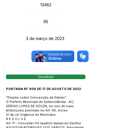
13482
Página da Publicação:
95
Data da Publicação:
3 de março de 2023
Órgão:
Visualizar
PORTARIA Nº 809 DE 17 DE AGOSTO DE 2022.
“Dispõe sobre Concessão de Diárias”.
O Prefeito Municipal de Epitaciolândia - AC,
SÉRGIO LOPES DE SOUZA, no uso de suas
atribuições previstas no Art. 85, inciso
VI da Lei Orgânica do Município.
R E S O L V E:
Art. 1º - Conceder 04 (quatro) diarias ao Senhor
AGLEISON RODRIGUES DOS SANTOS, Presidente