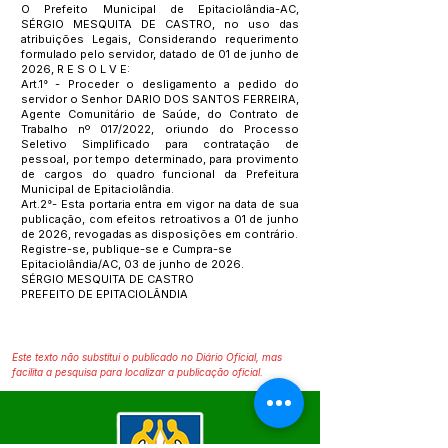
O Prefeito Municipal de Epitaciolândia-AC,
SÉRGIO MESQUITA DE CASTRO, no uso das
atribuições Legais, Considerando requerimento
formulado pelo servidor, datado de 01 de junho de
2026, R E S O L V E:
Art.1° - Proceder o desligamento a pedido do
servidor o Senhor DARIO DOS SANTOS FERREIRA,
Agente Comunitário de Saúde, do Contrato de
Trabalho nº 017/2022, oriundo do Processo
Seletivo Simplificado para contratação de
pessoal, por tempo determinado, para provimento
de cargos do quadro funcional da Prefeitura
Municipal de Epitaciolândia.
Art.2°- Esta portaria entra em vigor na data de sua
publicação, com efeitos retroativos a 01 de junho
de 2026, revogadas as disposições em contrário.
Registre-se, publique-se e Cumpra-se
Epitaciolândia/AC, 03 de junho de 2026.
SÉRGIO MESQUITA DE CASTRO
PREFEITO DE EPITACIOLÂNDIA
Este texto não substitui o publicado no Diário Oficial, mas
facilita a pesquisa para localizar a publicação oficial.