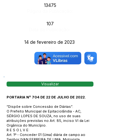
13475
Página da Publicação:
107
Data da Publicação:
14 de fevereiro de 2023
Órgão:
Visualizar
PORTARIA Nº 704 DE 22 DE JULHO DE 2022.
“Dispõe sobre Concessão de Diárias”.
O Prefeito Municipal de Epitaciolândia - AC,
SÉRGIO LOPES DE SOUZA, no uso de suas
atribuições previstas no Art. 85, inciso VI da Lei
Orgânica do Município.
R E S O L V E:
Art. 1º - Conceder 01 (Uma) diária de campo ao
Senhor IVAN FERREIRA DE LIMA, Motorista,