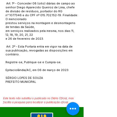
Art. 1º - Conceder 08 (oito) diárias de campo ao
senhor Diego Aparecido Queiroz de Lima, chefe
de divisão de resíduos, portador do RG
n°
1077346
e do CPF nº
015.702.152-19
. Finalidade:
O mencionado
prestou serviços na montagem e desmontagens
de tendas da Saúde,
em serviços realizados pela mesma, nos dias 11,
12, 18, 19, 20, 21, 22
e 26 de fevereiro de 2023.
Art. 2º - Esta Portaria entra em vigor na data de
sua publicação, revogadas as disposições em
contrário.
Registre-se, Publique-se e Cumpra-se.
Epitaciolândia/AC, em 06 de março de 2023.
SÉRGIO LOPES DE SOUZA
PREFEITO MUNICIPAL
Este texto não substitui o publicado no Diário Oficial, mas
facilita a pesquisa para localizar a publicação oficial.