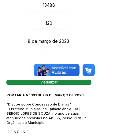
13488
Página da Publicação:
120
Data da Publicação:
8 de março de 2023
Órgão:
Visualizar
PORTARIA Nº 191 DE 06 DE MARÇO DE 2023.
“Dispõe sobre Concessão de Diárias”.
O Prefeito Municipal de Epitaciolândia - AC,
SÉRGIO LOPES DE SOUZA, no uso de suas
atribuições previstas no Art. 85, inciso VI da Lei
Orgânica do Município.
R E S O L V E: