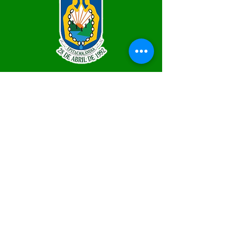
SERVIÇO DE ATENDIMENTO AO 
CIDADÃO (SIC) E OUVIDORIA
Prefeitura de Epitaciolândia - Estado 
do Acre
CNPJ 84.306.588/0001-04
💻Acesso online: 
SIC
 | 
Fale Conosco
 | 
Ouvidoria
 | 
Mapa do Site
📱Fone Prefeitura : +55 (68) 9 9249 - 9940
📱Fone Ouvidoria: +55 (68) 9 9210 1322 
(Lúcia Lima)
🏢 Rua Capitão Pedro Vasconcelos nº 257, 
CEP 69934-000, Centro, Epitaciolândia
📅 Segunda a quinta, das 7h às 13h e sexta 