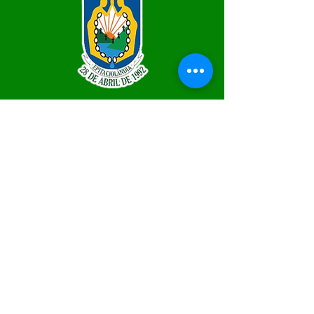
SERVIÇO DE ATENDIMENTO AO 
CIDADÃO (SIC) E OUVIDORIA
Prefeitura de Epitaciolândia - Estado 
do Acre
CNPJ 84.306.588/0001-04
💻Acesso online: 
SIC
 | 
Fale Conosco
 | 
Ouvidoria
 | 
Mapa do Site
📱Fone Prefeitura : +55 (68) 9 9249 - 9940
📱Fone Ouvidoria: +55 (68) 9 9210 1322 
(Lúcia Lima)
🏢 Rua Capitão Pedro Vasconcelos nº 257, 
CEP 69934-000, Centro, Epitaciolândia
📅 Segunda a quinta, das 7h às 13h e sexta 