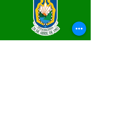
SERVIÇO DE ATENDIMENTO AO 
CIDADÃO (SIC) E OUVIDORIA
Prefeitura de Epitaciolândia - Estado 
do Acre
CNPJ 84.306.588/0001-04
💻Acesso online: 
SIC
 | 
Fale Conosco
 | 
Ouvidoria
 | 
Mapa do Site
📱Fone Prefeitura : +55 (68) 9 9249 - 9940
📱Fone Ouvidoria: +55 (68) 9 9210 1322 
(Lúcia Lima)
🏢 Rua Capitão Pedro Vasconcelos nº 257, 
CEP 69934-000, Centro, Epitaciolândia
📅 Segunda a quinta, das 7h às 13h e sexta 