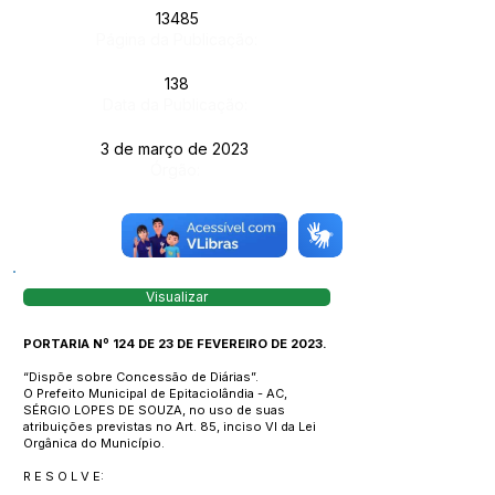
13485
Página da Publicação:
138
Data da Publicação:
3 de março de 2023
Órgão:
Visualizar
PORTARIA Nº 124 DE 23 DE FEVEREIRO DE 2023.
“Dispõe sobre Concessão de Diárias”.
O Prefeito Municipal de Epitaciolândia - AC,
SÉRGIO LOPES DE SOUZA, no uso de suas
atribuições previstas no Art. 85, inciso VI da Lei
Orgânica do Município.
R E S O L V E: