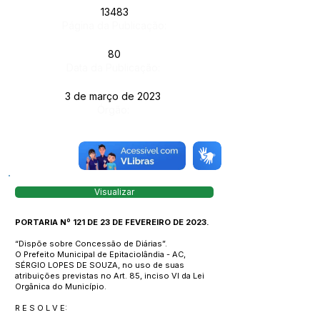
13483
Página da Publicação:
80
Data da Publicação:
3 de março de 2023
Órgão:
Visualizar
PORTARIA Nº 121 DE 23 DE FEVEREIRO DE 2023.
“Dispõe sobre Concessão de Diárias”.
O Prefeito Municipal de Epitaciolândia - AC,
SÉRGIO LOPES DE SOUZA, no uso de suas
atribuições previstas no Art. 85, inciso VI da Lei
Orgânica do Município.
R E S O L V E: