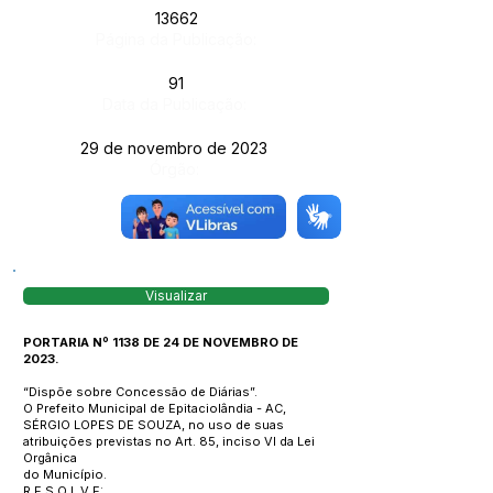
13662
Página da Publicação:
91
Data da Publicação:
29 de novembro de 2023
Órgão:
Visualizar
PORTARIA Nº 1138 DE 24 DE NOVEMBRO DE
2023.
“Dispõe sobre Concessão de Diárias”.
O Prefeito Municipal de Epitaciolândia - AC,
SÉRGIO LOPES DE SOUZA, no uso de suas
atribuições previstas no Art. 85, inciso VI da Lei
Orgânica
do Município.
R E S O L V E: