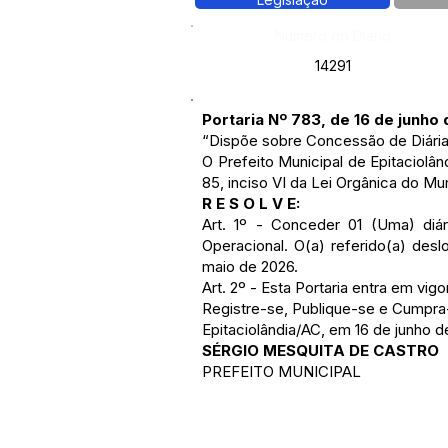
Número do Diário:
14291
Portaria Nº 783, de 16 de junho
“Dispõe sobre Concessão de Diária
O Prefeito Municipal de Epitaciol
85, inciso VI da Lei Orgânica do Mun
R E S O L V E:
Art. 1º - Conceder 01 (Uma) diár
Operacional. O(a) referido(a) des
maio de 2026.
Art. 2º - Esta Portaria entra em vi
Registre-se, Publique-se e Cumpra
Epitaciolândia/AC, em 16 de junho d
SÉRGIO MESQUITA DE CASTRO
PREFEITO MUNICIPAL