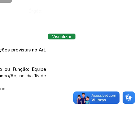
Órgão:
Visualizar
ões previstas no Art.
go ou Função: Equipe
anco/Ac, no dia 15 de
rio.