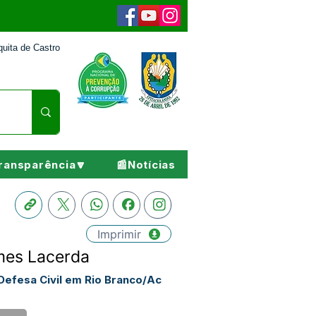
uita de Castro
ransparência🔽
📰Notícias
Imprimir
omes Lacerda
efesa Civil em Rio Branco/Ac