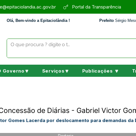
e@epitaciolandia.ac.gov.br
Portal da Transparência
Olá, Bem-vindo a Epitaciolândia !
Prefeito
Sérgio Mesq
O Governo🔽
Serviços🔽
Publicações 🔽
T
Concessão de Diárias - Gabriel Victor G
ictor Gomes Lacerda por deslocamento para demandas da D
Portaria