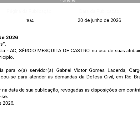
Página da Publicação:
Data da Publicação:
20 de junho de 2026
104
 de 2026
s”.
ândia - AC, SÉRGIO MESQUITA DE CASTRO, no uso de suas atribuiç
icípio.
ia para o(a) servidor(a) Gabriel Victor Gomes Lacerda, Car
locou-se para atender às demandas da Defesa Civil, em Rio Br
gor na data de sua publicação, revogadas as disposições em contrá
-se.
e 2026.