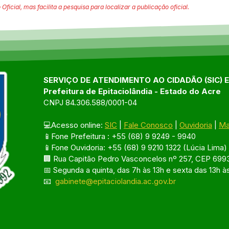
 Oficial, mas facilita a pesquisa para localizar a publicação oficial.
SERVIÇO DE ATENDIMENTO AO CIDADÃO (SIC) 
Prefeitura de Epitaciolândia - Estado do Acre
CNPJ 84.306.588/0001-04
💻Acesso online: 
SIC
 | 
Fale Conosco
 | 
Ouvidoria
 | 
Ma
📱Fone Prefeitura : +55 (68) 9 9249 - 9940
📱Fone Ouvidoria: +55 (68) 9 9210 1322 (Lúcia Lima)
🏢 Rua Capitão Pedro Vasconcelos nº 257, CEP 6993
📅 Segunda a quinta, das 7h às 13h e sexta das 13h à
📧 
gabinete@epitaciolandia.ac.gov.br