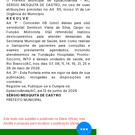
O Prefeito Municipal de Epitaciolândia - AC,
SÉRGIO MESQUITA DE CASTRO, no uso de suas
atribuições previstas no Art. 85, inciso VI da Lei
Orgânica do Município.
R E S O L V E:
Art. 1º - Conceder 08 (oito) diárias para o(a)
servidor(a) Denilson Viana da Silva, Cargo ou
Função: Motorista. O(a) referido(a) realizou
deslocamentos para atender demandas da
Secretaria Municipal de Saúde, bem como realizar
o transporte de pacientes para consultas e
exames previamente agendados, incluindo
atendimentos na Fundação Hospitalar, Pronto-
Socorro, INTO e demais unidades de saúde, em
Rio Branco/AC, nos dias 07, 08, 11, 14, 16, 21, 25 e
28 de maio de 2026.
Art. 2º - Esta Portaria entra em vigor na data de sua
publicação, revogadas as disposições em
contrário.
Registre-se, Publique-se e Cumpra-se.
Epitaciolândia/AC, em 12 de junho de 2026.
SÉRGIO MESQUITA DE CASTRO
PREFEITO MUNICIPAL
Este texto não substitui o publicado no Diário Oficial, mas
facilita a pesquisa para localizar a publicação oficial.