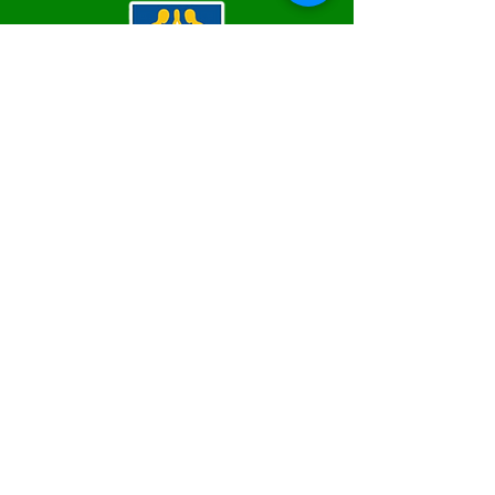
SERVIÇO DE ATENDIMENTO AO 
CIDADÃO (SIC) E OUVIDORIA
Prefeitura de Epitaciolândia - Estado 
do Acre
CNPJ 84.306.588/0001-04
💻Acesso online: 
SIC
 | 
Fale Conosco
 | 
Ouvidoria
 | 
Mapa do Site
📱Fone Prefeitura : +55 (68) 9 9249 - 9940
📱Fone Ouvidoria: +55 (68) 9 9210 1322 
(Lúcia Lima)
🏢 Rua Capitão Pedro Vasconcelos nº 257, 
CEP 69934-000, Centro, Epitaciolândia
📅 Segunda a quinta, das 7h às 13h e sexta 