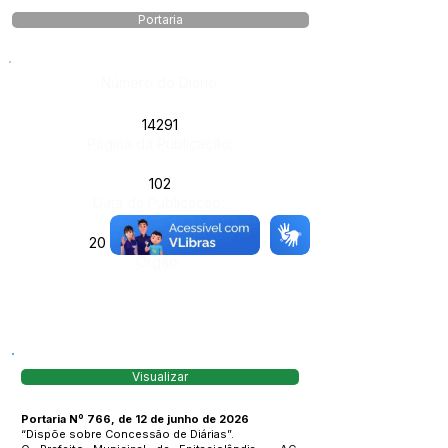
Portaria
Número do Diário:
14291
Página da Publicação:
102
Data da Publicação:
20 de junho de 2026
Órgão:
Visualizar
Portaria Nº 766, de 12 de junho de 2026
“Dispõe sobre Concessão de Diárias”.