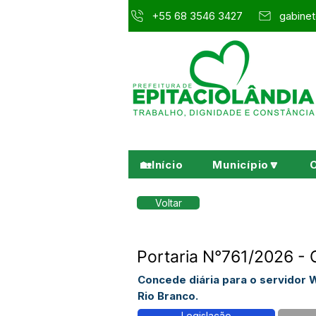
+55 68 3546 3427
gabinet
🏡Início
Município🔽
Voltar
Portaria N°761/2026 - 
Concede diária para o servidor 
Rio Branco.
Legislação