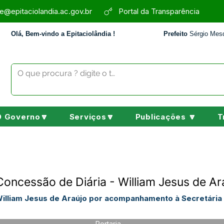
e@epitaciolandia.ac.gov.br
Portal da Transparência
Olá, Bem-vindo a Epitaciolândia !
Prefeito
Sérgio Mesq
O Governo🔽
Serviços🔽
Publicações 🔽
T
Concessão de Diária - William Jesus de Ar
William Jesus de Araújo por acompanhamento à Secretária
Portaria