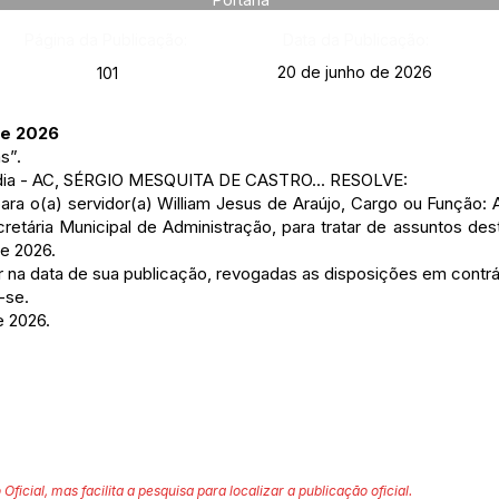
Página da Publicação:
Data da Publicação:
20 de junho de 2026
101
de 2026
s”.
lândia - AC, SÉRGIO MESQUITA DE CASTRO... RESOLVE:
para o(a) servidor(a) William Jesus de Araújo, Cargo ou Função: 
etária Municipal de Administração, para tratar de assuntos des
de 2026.
gor na data de sua publicação, revogadas as disposições em contrá
-se.
e 2026.
 Oficial, mas facilita a pesquisa para localizar a publicação oficial.