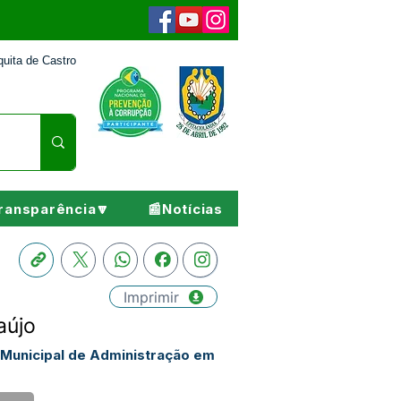
uita de Castro
ransparência🔽
📰Notícias
Imprimir
aújo
 Municipal de Administração em