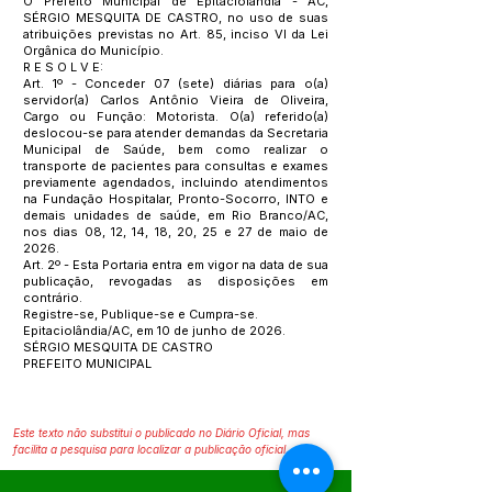
O Prefeito Municipal de Epitaciolândia - AC,
SÉRGIO MESQUITA DE CASTRO, no uso de suas
atribuições previstas no Art. 85, inciso VI da Lei
Orgânica do Município.
R E S O L V E:
Art. 1º - Conceder 07 (sete) diárias para o(a)
servidor(a) Carlos Antônio Vieira de Oliveira,
Cargo ou Função: Motorista. O(a) referido(a)
deslocou-se para atender demandas da Secretaria
Municipal de Saúde, bem como realizar o
transporte de pacientes para consultas e exames
previamente agendados, incluindo atendimentos
na Fundação Hospitalar, Pronto-Socorro, INTO e
demais unidades de saúde, em Rio Branco/AC,
nos dias 08, 12, 14, 18, 20, 25 e 27 de maio de
2026.
Art. 2º - Esta Portaria entra em vigor na data de sua
publicação, revogadas as disposições em
contrário.
Registre-se, Publique-se e Cumpra-se.
Epitaciolândia/AC, em 10 de junho de 2026.
SÉRGIO MESQUITA DE CASTRO
PREFEITO MUNICIPAL
Este texto não substitui o publicado no Diário Oficial, mas
facilita a pesquisa para localizar a publicação oficial.