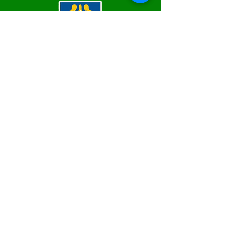
SERVIÇO DE ATENDIMENTO AO 
CIDADÃO (SIC) E OUVIDORIA
Prefeitura de Epitaciolândia - Estado 
do Acre
CNPJ 84.306.588/0001-04
💻Acesso online: 
SIC
 | 
Fale Conosco
 | 
Ouvidoria
 | 
Mapa do Site
📱Fone Prefeitura : +55 (68) 9 9249 - 9940
📱Fone Ouvidoria: +55 (68) 9 9210 1322 
(Lúcia Lima)
🏢 Rua Capitão Pedro Vasconcelos nº 257, 
CEP 69934-000, Centro, Epitaciolândia
📅 Segunda a quinta, das 7h às 13h e sexta 