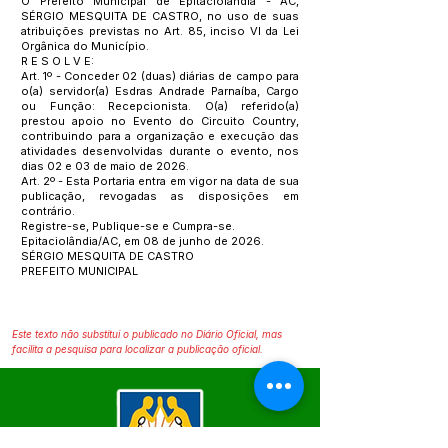
O Prefeito Municipal de Epitaciolândia - AC,
SÉRGIO MESQUITA DE CASTRO, no uso de suas
atribuições previstas no Art. 85, inciso VI da Lei
Orgânica do Município.
R E S O L V E:
Art. 1º - Conceder 02 (duas) diárias de campo para
o(a) servidor(a) Esdras Andrade Parnaíba, Cargo
ou Função: Recepcionista. O(a) referido(a)
prestou apoio no Evento do Circuito Country,
contribuindo para a organização e execução das
atividades desenvolvidas durante o evento, nos
dias 02 e 03 de maio de 2026.
Art. 2º - Esta Portaria entra em vigor na data de sua
publicação, revogadas as disposições em
contrário.
Registre-se, Publique-se e Cumpra-se.
Epitaciolândia/AC, em 08 de junho de 2026.
SÉRGIO MESQUITA DE CASTRO
PREFEITO MUNICIPAL
Este texto não substitui o publicado no Diário Oficial, mas
facilita a pesquisa para localizar a publicação oficial.