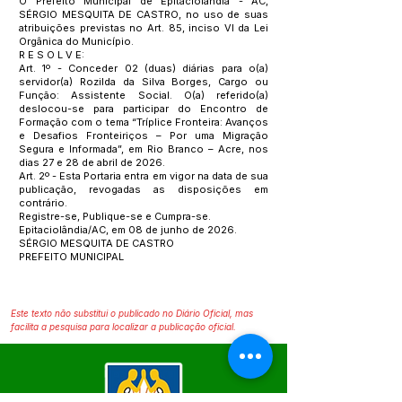
O Prefeito Municipal de Epitaciolândia - AC,
SÉRGIO MESQUITA DE CASTRO, no uso de suas
atribuições previstas no Art. 85, inciso VI da Lei
Orgânica do Município.
R E S O L V E:
Art. 1º - Conceder 02 (duas) diárias para o(a)
servidor(a) Rozilda da Silva Borges, Cargo ou
Função: Assistente Social. O(a) referido(a)
deslocou-se para participar do Encontro de
Formação com o tema “Tríplice Fronteira: Avanços
e Desafios Fronteiriços – Por uma Migração
Segura e Informada”, em Rio Branco – Acre, nos
dias 27 e 28 de abril de 2026.
Art. 2º - Esta Portaria entra em vigor na data de sua
publicação, revogadas as disposições em
contrário.
Registre-se, Publique-se e Cumpra-se.
Epitaciolândia/AC, em 08 de junho de 2026.
SÉRGIO MESQUITA DE CASTRO
PREFEITO MUNICIPAL
Este texto não substitui o publicado no Diário Oficial, mas
facilita a pesquisa para localizar a publicação oficial.